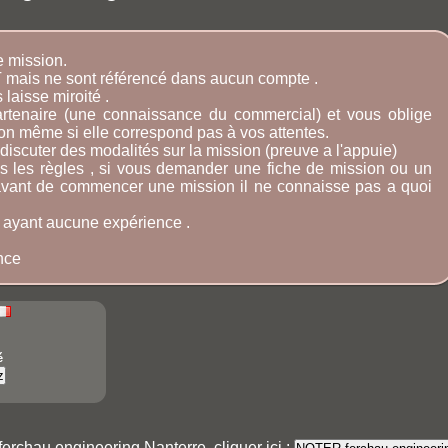
e mission.
'IT mais ne sont référencé dans aucun compte .
s laisse miroité .
artenaire (une connaissance du commercial) et vous oblige
ion même si elle correspond pas à vos attentes.
s discuter des modalités sur la mission (preuve a l'appuie)
as les règles , si vous demander une fiche de mission ou un
avant de commencer une mission il ne connaisse pas a quoi
 ayant aucune expérience .
nce
é
ferchau engineering Nanterre, cliquer ici :