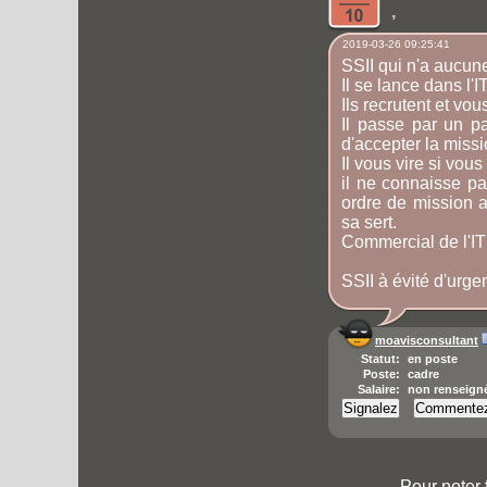
,
2019-03-26 09:25:41
SSII qui n'a aucun
Il se lance dans l
Ils recrutent et vou
Il passe par un p
d'accepter la miss
Il vous vire si vou
il ne connaisse p
ordre de mission 
sa sert.
Commercial de l'IT
SSII à évité d'urge
moavisconsultant
Statut:
en poste
Poste:
cadre
Salaire:
non renseign
Pour noter 