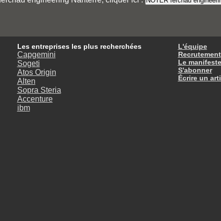
Les entreprises les plus recherchées
L'équipe
Capgemini
Recrutement
Le manifest
Sogeti
S'abonner
Atos Origin
Écrire un art
Alten
Sopra Steria
Accenture
ibm